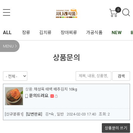
0
ALL
장류
김치류
장아찌류
가공식품
NEW
MENU
상품문의
검색
채성옥 태백 배추김치 10kg
문의드려요.
[신규분류1]
답변완료
김*숙 , 일반
2024-02-03 17:40
조회:
2
상품문의
쓰기