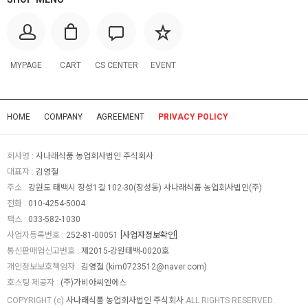
MYPAGE
CART
CS CENTER
EVENT
HOME
COMPANY
AGREEMENT
PRIVACY POLICY
회사명 :
사나래식품 농업회사법인 주식회사
대표자 :
김영철
주소 :
강원도 태백시 장성1길 102-30(장성동) 사나래식품 농업회사법인(주)
전화 :
010-4254-5004
팩스 :
033-582-1030
사업자등록번호 :
252-81-00051
[사업자정보확인]
통신판매업신고번호 :
제2015-강원태백-0020호
개인정보보호책임자 :
김영철 (
kim0723512@naver.com
)
호스팅 제공자 :
(주)가비아씨엔에스
COPYRIGHT (c)
사나래식품 농업회사법인 주식회사
ALL RIGHTS RESERVED.