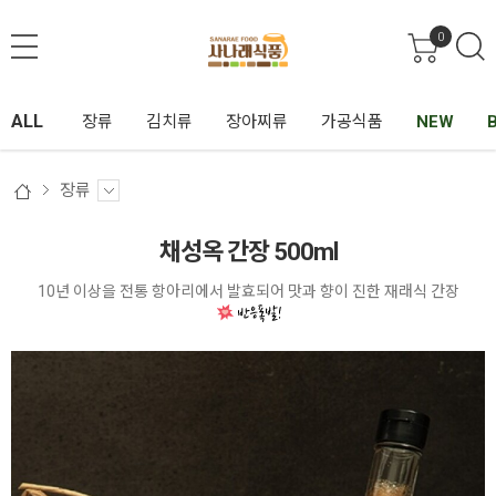
0
ALL
장류
김치류
장아찌류
가공식품
NEW
장류
채성옥 간장 500ml
10년 이상을 전통 항아리에서 발효되어 맛과 향이 진한 재래식 간장