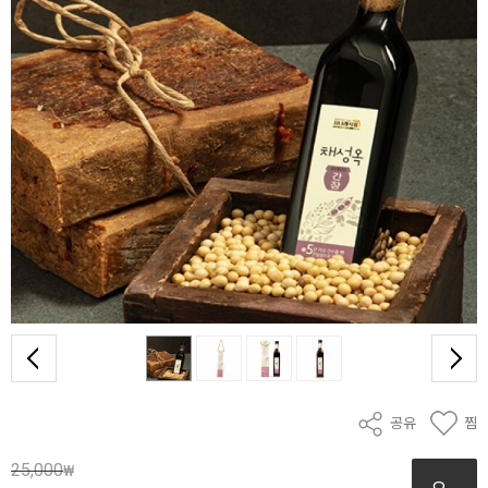
공유
찜
25,000
₩